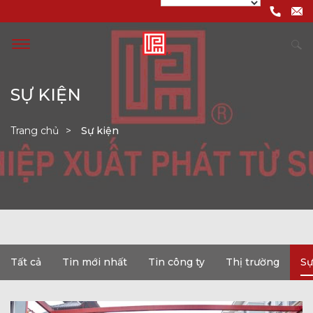
SỰ KIỆN
Trang chủ
Sự kiện
Tất cả
Tin mới nhất
Tin công ty
Thị trường
Sự