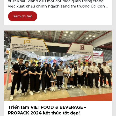
xuất khẩu, đánh dấu một cột mốc quan trọng trong
việc xuất khẩu chính ngạch sang thị trường Úc! Công
ty CP Công nghệ & Thiết bị VPM tự hào là đối tác
cung cấp và lắp […]
Xem chi tiết
Triển lãm VIETFOOD & BEVERAGE –
PROPACK 2024 kết thúc tốt đẹp!