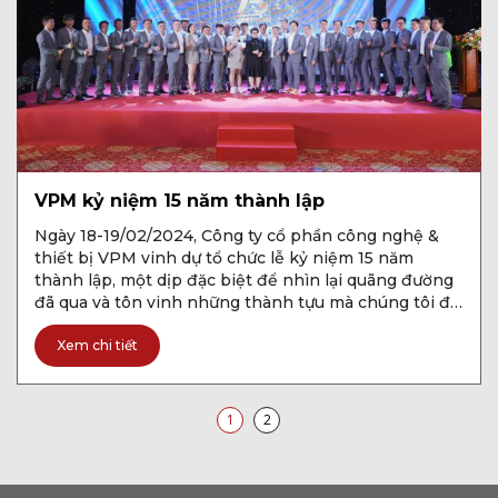
VPM kỷ niệm 15 năm thành lập
Ngày 18-19/02/2024, Công ty cổ phần công nghệ &
thiết bị VPM vinh dự tổ chức lễ kỷ niệm 15 năm
thành lập, một dịp đặc biệt để nhìn lại quãng đường
đã qua và tôn vinh những thành tựu mà chúng tôi đã
cùng nhau đạt được. Đây cũng là dịp để cán bộ, […]
Xem chi tiết
Trang hiện tại
Trang
1
2