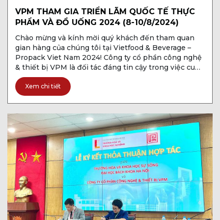
VPM THAM GIA TRIỂN LÃM QUỐC TẾ THỰC
PHẨM VÀ ĐỒ UỐNG 2024 (8-10/8/2024)
Chào mừng và kính mời quý khách đến tham quan
gian hàng của chúng tôi tại Vietfood & Beverage –
Propack Viet Nam 2024! Công ty cổ phần công nghệ
& thiết bị VPM là đối tác đáng tin cậy trong việc cung
cấp các dây chuyền thiết bị chế biến thực phẩm, với
sự […]
Xem chi tiết