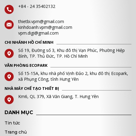
+84 - 24 35402132
thietbi.vpm@gmail.com
kinhdoanh.vpm@gmail.com
vpm.digi@gmail.com
CHI NHÁNH HỒ CHÍ MINH
Số 19, Đường số 3, Khu đô thị Vạn Phúc, Phường Hiệp
Bình, TP. Thủ Đức, TP. Hồ Chí Minh
VĂN PHÒNG ECOPARK
Số 15-15A, khu nhà phố Vịnh Đảo 2, khu đô thị Ecopark,
xã Phụng Công, tỉnh Hưng Yên
NHÀ MÁY CHẾ TẠO THIẾT BỊ
Km6, QL 379, Xã Văn Giang, T. Hưng Yên
DANH MỤC
Tin tức
Trang chủ