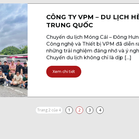
CÔNG TY VPM – DU LỊCH H
TRUNG QUỐC
Chuyến du lịch Móng Cái – Đông Hưn
Công nghệ và Thiết bị VPM đã diễn ra
những trải nghiệm đáng nhớ và ý nghĩ
Chuyến du lịch không chỉ là dịp […]
Xem chi tiết
Trang
Trang hiện tại
Trang
Trang
Trang 2 của 4
1
2
3
4