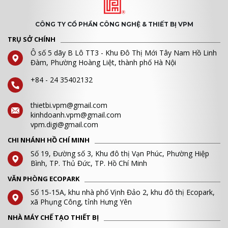
CÔNG TY CỔ PHẦN CÔNG NGHỆ & THIẾT BỊ VPM
TRỤ SỞ CHÍNH
Ô số 5 dãy B Lô TT3 - Khu Đô Thị Mới Tây Nam Hồ Linh
Đàm, Phường Hoàng Liệt, thành phố Hà Nội
+84 - 24 35402132
thietbi.vpm@gmail.com
kinhdoanh.vpm@gmail.com
vpm.digi@gmail.com
CHI NHÁNH HỒ CHÍ MINH
Số 19, Đường số 3, Khu đô thị Vạn Phúc, Phường Hiệp
Bình, TP. Thủ Đức, TP. Hồ Chí Minh
VĂN PHÒNG ECOPARK
Số 15-15A, khu nhà phố Vịnh Đảo 2, khu đô thị Ecopark,
xã Phụng Công, tỉnh Hưng Yên
NHÀ MÁY CHẾ TẠO THIẾT BỊ