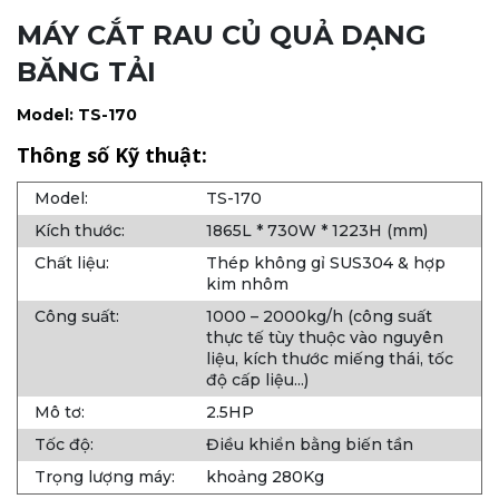
MÁY CẮT RAU CỦ QUẢ DẠNG
BĂNG TẢI
Model: TS-170
Thông số Kỹ thuật:
Model:
TS-170
Kích thước:
1865L * 730W * 1223H (mm)
Chất liệu:
Thép không gỉ SUS304 & hợp
kim nhôm
Công suất:
1000 – 2000kg/h (công suất
thực tế tùy thuộc vào nguyên
liệu, kích thước miếng thái, tốc
độ cấp liệu...)
Mô tơ:
2.5HP
Tốc độ:
Điều khiển bằng biến tần
Trọng lượng máy:
khoảng 280Kg