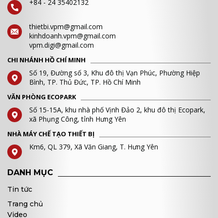
+84 - 24 35402132
thietbi.vpm@gmail.com
kinhdoanh.vpm@gmail.com
vpm.digi@gmail.com
CHI NHÁNH HỒ CHÍ MINH
Số 19, Đường số 3, Khu đô thị Vạn Phúc, Phường Hiệp
Bình, TP. Thủ Đức, TP. Hồ Chí Minh
VĂN PHÒNG ECOPARK
Số 15-15A, khu nhà phố Vịnh Đảo 2, khu đô thị Ecopark,
xã Phụng Công, tỉnh Hưng Yên
NHÀ MÁY CHẾ TẠO THIẾT BỊ
Km6, QL 379, Xã Văn Giang, T. Hưng Yên
DANH MỤC
Tin tức
Trang chủ
Video