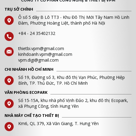
CÔNG TY CỔ PHẦN CÔNG NGHỆ & THIẾT BỊ VPM
TRỤ SỞ CHÍNH
Ô số 5 dãy B Lô TT3 - Khu Đô Thị Mới Tây Nam Hồ Linh
Đàm, Phường Hoàng Liệt, thành phố Hà Nội
+84 - 24 35402132
thietbi.vpm@gmail.com
kinhdoanh.vpm@gmail.com
vpm.digi@gmail.com
CHI NHÁNH HỒ CHÍ MINH
Số 19, Đường số 3, Khu đô thị Vạn Phúc, Phường Hiệp
Bình, TP. Thủ Đức, TP. Hồ Chí Minh
VĂN PHÒNG ECOPARK
Số 15-15A, khu nhà phố Vịnh Đảo 2, khu đô thị Ecopark,
xã Phụng Công, tỉnh Hưng Yên
NHÀ MÁY CHẾ TẠO THIẾT BỊ
Km6, QL 379, Xã Văn Giang, T. Hưng Yên