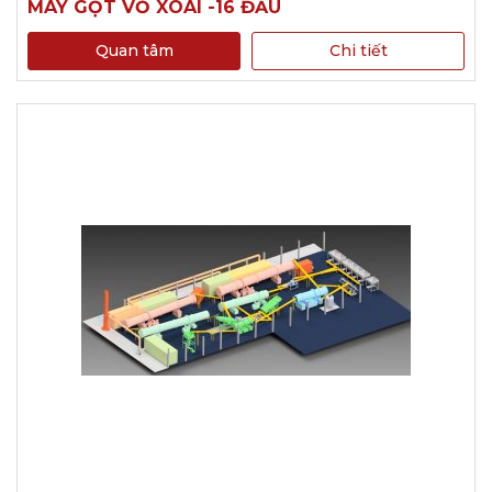
MÁY GỌT VỎ XOÀI -16 ĐẦU
Quan tâm
Chi tiết