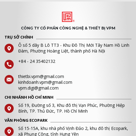
CÔNG TY CỔ PHẦN CÔNG NGHỆ & THIẾT BỊ VPM
TRỤ SỞ CHÍNH
Ô số 5 dãy B Lô TT3 - Khu Đô Thị Mới Tây Nam Hồ Linh
Đàm, Phường Hoàng Liệt, thành phố Hà Nội
+84 - 24 35402132
thietbi.vpm@gmail.com
kinhdoanh.vpm@gmail.com
vpm.digi@gmail.com
CHI NHÁNH HỒ CHÍ MINH
Số 19, Đường số 3, Khu đô thị Vạn Phúc, Phường Hiệp
Bình, TP. Thủ Đức, TP. Hồ Chí Minh
VĂN PHÒNG ECOPARK
Số 15-15A, khu nhà phố Vịnh Đảo 2, khu đô thị Ecopark,
xã Phụng Công, tỉnh Hưng Yên