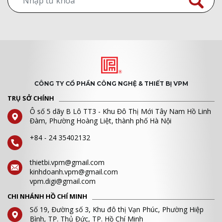
CÔNG TY CỔ PHẦN CÔNG NGHỆ & THIẾT BỊ VPM
TRỤ SỞ CHÍNH
Ô số 5 dãy B Lô TT3 - Khu Đô Thị Mới Tây Nam Hồ Linh
Đàm, Phường Hoàng Liệt, thành phố Hà Nội
+84 - 24 35402132
thietbi.vpm@gmail.com
kinhdoanh.vpm@gmail.com
vpm.digi@gmail.com
CHI NHÁNH HỒ CHÍ MINH
Số 19, Đường số 3, Khu đô thị Vạn Phúc, Phường Hiệp
Bình, TP. Thủ Đức, TP. Hồ Chí Minh