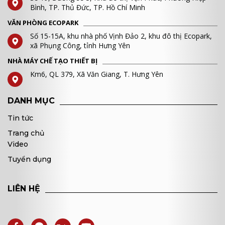
Bình, TP. Thủ Đức, TP. Hồ Chí Minh
VĂN PHÒNG ECOPARK
Số 15-15A, khu nhà phố Vịnh Đảo 2, khu đô thị Ecopark,
xã Phụng Công, tỉnh Hưng Yên
NHÀ MÁY CHẾ TẠO THIẾT BỊ
Km6, QL 379, Xã Văn Giang, T. Hưng Yên
DANH MỤC
Tin tức
Trang chủ
Video
Tuyển dụng
LIÊN HỆ