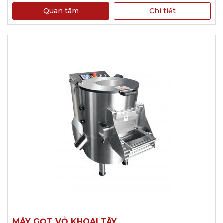
Quan tâm
Chi tiết
MÁY GỌT VỎ KHOAI TÂY