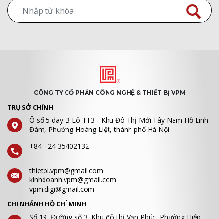
CÔNG TY CỔ PHẦN CÔNG NGHỆ & THIẾT BỊ VPM
TRỤ SỞ CHÍNH
Ô số 5 dãy B Lô TT3 - Khu Đô Thị Mới Tây Nam Hồ Linh
Đàm, Phường Hoàng Liệt, thành phố Hà Nội
+84 - 24 35402132
thietbi.vpm@gmail.com
kinhdoanh.vpm@gmail.com
vpm.digi@gmail.com
CHI NHÁNH HỒ CHÍ MINH
Số 19, Đường số 3, Khu đô thị Vạn Phúc, Phường Hiệp