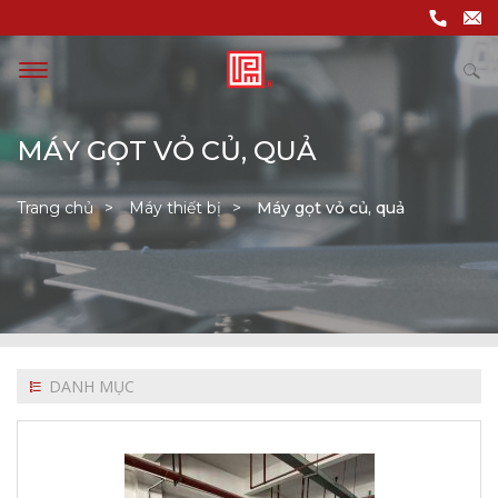
MÁY GỌT VỎ CỦ, QUẢ
Trang chủ
Máy thiết bị
Máy gọt vỏ củ, quả
DANH MỤC