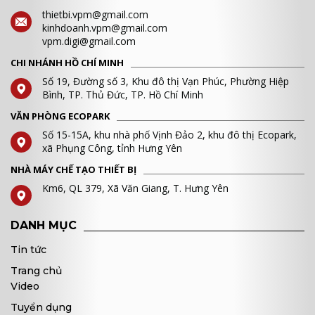
thietbi.vpm@gmail.com
kinhdoanh.vpm@gmail.com
vpm.digi@gmail.com
CHI NHÁNH HỒ CHÍ MINH
Số 19, Đường số 3, Khu đô thị Vạn Phúc, Phường Hiệp
Bình, TP. Thủ Đức, TP. Hồ Chí Minh
VĂN PHÒNG ECOPARK
Số 15-15A, khu nhà phố Vịnh Đảo 2, khu đô thị Ecopark,
xã Phụng Công, tỉnh Hưng Yên
NHÀ MÁY CHẾ TẠO THIẾT BỊ
Km6, QL 379, Xã Văn Giang, T. Hưng Yên
DANH MỤC
Tin tức
Trang chủ
Video
Tuyển dụng