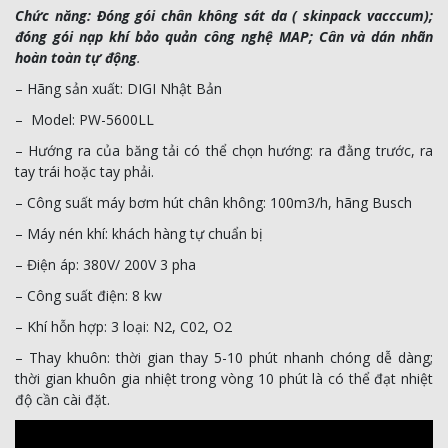
Chức năng: Đóng gói chân không sát da ( skinpack vacccum);
đóng gói nạp khí bảo quản công nghệ MAP; Cân và dán nhãn
hoàn toàn tự động
.
– Hãng sản xuất: DIGI Nhật Bản
– Model:
PW-5600LL
– Hướng ra của băng tải có thể chọn hướng: ra đằng trước, ra
tay trái hoặc tay phải.
– Công suất máy bơm hút chân không: 100m
3
/h, hãng Busch
– Máy nén khí: khách hàng tự chuẩn bị
– Điện áp: 380V/ 200V 3 pha
– Công suất điện: 8 kw
– Khí hỗn hợp: 3 loại: N
2,
C0
2
, O
2
– Thay khuôn: thời gian thay 5-10 phút nhanh chóng dễ dàng;
thời gian khuôn gia nhiệt trong vòng 10 phút là có thể đạt nhiệt
độ cần cài đặt.