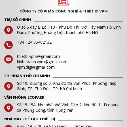
CÔNG TY CỔ PHẦN CÔNG NGHỆ & THIẾT BỊ VPM
TRỤ SỞ CHÍNH
Ô số 5 dãy B Lô TT3 - Khu Đô Thị Mới Tây Nam Hồ Linh
Đàm, Phường Hoàng Liệt, thành phố Hà Nội
+84 - 24 35402132
thietbi.vpm@gmail.com
kinhdoanh.vpm@gmail.com
vpm.digi@gmail.com
CHI NHÁNH HỒ CHÍ MINH
Số 19, Đường số 3, Khu đô thị Vạn Phúc, Phường Hiệp
Bình, TP. Thủ Đức, TP. Hồ Chí Minh
VĂN PHÒNG ECOPARK
Số 15-15A, khu nhà phố Vịnh Đảo 2, khu đô thị Ecopark,
xã Phụng Công, tỉnh Hưng Yên
NHÀ MÁY CHẾ TẠO THIẾT BỊ
Km6, QL 379, Xã Văn Giang, T. Hưng Yên