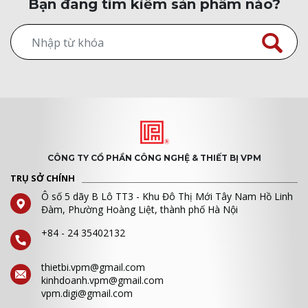
Bạn đang tìm kiếm sản phẩm nào?
CÔNG TY CỔ PHẦN CÔNG NGHỆ & THIẾT BỊ VPM
TRỤ SỞ CHÍNH
Ô số 5 dãy B Lô TT3 - Khu Đô Thị Mới Tây Nam Hồ Linh
Đàm, Phường Hoàng Liệt, thành phố Hà Nội
+84 - 24 35402132
thietbi.vpm@gmail.com
kinhdoanh.vpm@gmail.com
vpm.digi@gmail.com