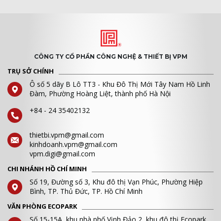
CÔNG TY CỔ PHẦN CÔNG NGHỆ & THIẾT BỊ VPM
TRỤ SỞ CHÍNH
Ô số 5 dãy B Lô TT3 - Khu Đô Thị Mới Tây Nam Hồ Linh
Đàm, Phường Hoàng Liệt, thành phố Hà Nội
+84 - 24 35402132
thietbi.vpm@gmail.com
kinhdoanh.vpm@gmail.com
vpm.digi@gmail.com
CHI NHÁNH HỒ CHÍ MINH
Số 19, Đường số 3, Khu đô thị Vạn Phúc, Phường Hiệp
Bình, TP. Thủ Đức, TP. Hồ Chí Minh
VĂN PHÒNG ECOPARK
Số 15-15A, khu nhà phố Vịnh Đảo 2, khu đô thị Ecopark,